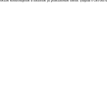
bežne kontrolujeme a môžeme ju príležitostne meniť (najmä s cieľom 