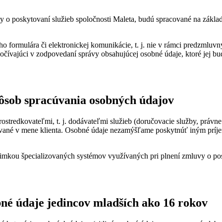
vy o poskytovaní služieb spoločnosti Maleta, budú spracované na zákla
o formulára či elektronickej komunikácie, t. j. nie v rámci predzmlu
očívajúci v zodpovedaní správy obsahujúcej osobné údaje, ktoré jej bu
ôsob spracúvania osobných údajov
tredkovateľmi, t. j. dodávateľmi služieb (doručovacie služby, právne 
ované v mene klienta. Osobné údaje nezamýšľame poskytnúť iným príj
ou špecializovaných systémov využívaných pri plnení zmluvy o poskyt
bné údaje jedincov mladších ako 16 rokov