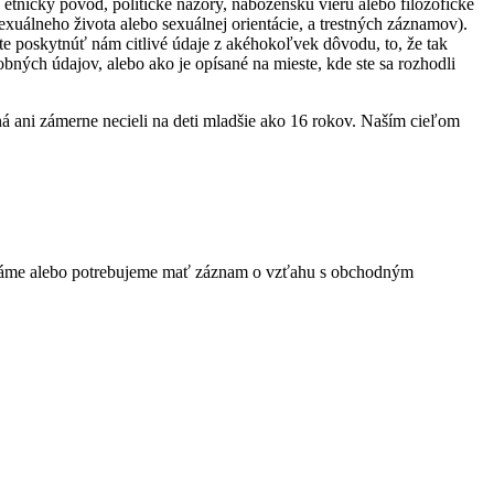
etnický pôvod, politické názory, náboženskú vieru alebo filozofické
exuálneho života alebo sexuálnej orientácie, a trestných záznamov).
ete poskytnúť nám citlivé údaje z akéhokoľvek dôvodu, to, že tak
bných údajov, alebo ako je opísané na mieste, kde ste sa rozhodli
á ani zámerne necieli na deti mladšie ako 16 rokov. Naším cieľom
o máme alebo potrebujeme mať záznam o vzťahu s obchodným