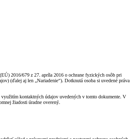
016/679 z 27. apríla 2016 o ochrane fyzických osôb pri
ov) (ďalej aj len „Nariadenie“). Dotknutá osoba si uvedené práva
i s využitím kontaktných údajov uvedených v tomto dokumente. V
omnej žiadosti úradne overený.