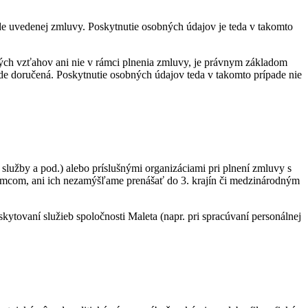
de uvedenej zmluvy. Poskytnutie osobných údajov je teda v takomto
vných vzťahov ani nie v rámci plnenia zmluvy, je právnym základom
de doručená. Poskytnutie osobných údajov teda v takomto prípade nie
služby a pod.) alebo príslušnými organizáciami pri plnení zmluvy s
emcom, ani ich nezamýšľame prenášať do 3. krajín či medzinárodným
ovaní služieb spoločnosti Maleta (napr. pri spracúvaní personálnej