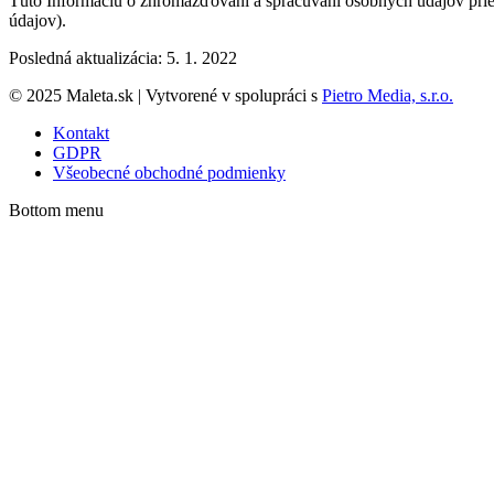
Túto Informáciu o zhromažďovaní a spracúvaní osobných údajov prie
údajov).
Posledná aktualizácia: 5. 1. 2022
© 2025 Maleta.sk | Vytvorené v spolupráci s
Pietro Media, s.r.o.
Kontakt
GDPR
Všeobecné obchodné podmienky
Bottom menu