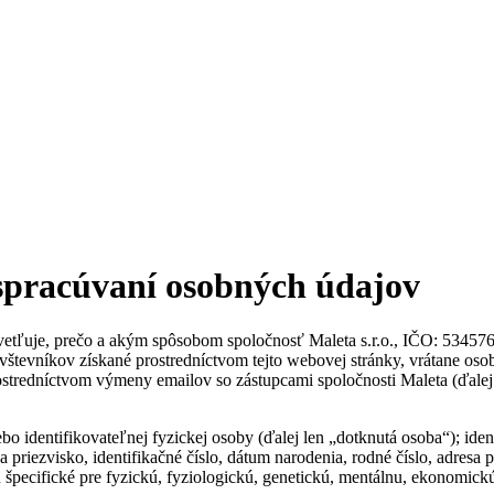
spracúvaní osobných údajov
tľuje, prečo a akým spôsobom spoločnosť Maleta s.r.o., IČO: 5345765
vštevníkov získané prostredníctvom tejto webovej stránky, vrátane os
ostredníctvom výmeny emailov so zástupcami spoločnosti Maleta (ďalej 
bo identifikovateľnej fyzickej osoby (ďalej len „dotknutá osoba“); iden
priezvisko, identifikačné číslo, dátum narodenia, rodné číslo, adresa p
ú špecifické pre fyzickú, fyziologickú, genetickú, mentálnu, ekonomickú,