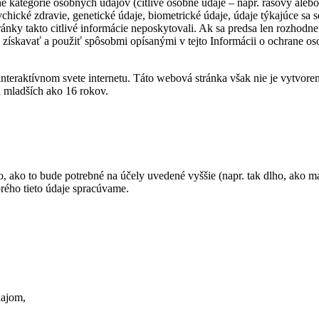
kategórie osobných údajov (citlivé osobné údaje – napr. rasový alebo 
hické zdravie, genetické údaje, biometrické údaje, údaje týkajúce sa s
ánky takto citlivé informácie neposkytovali. Ak sa predsa len rozhodn
e získavať a použiť spôsobmi opísanými v tejto Informácii o ochrane oso
teraktívnom svete internetu. Táto webová stránka však nie je vytvoren
h mladších ako 16 rokov.
, ako to bude potrebné na účely uvedené vyššie (napr. tak dlho, ak
rého tieto údaje spracúvame.
dajom,