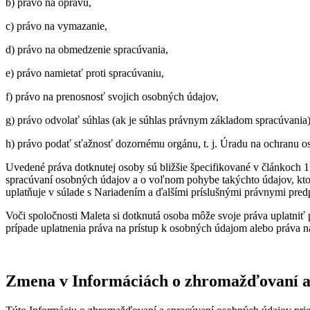
b) právo na opravu,
c) právo na vymazanie,
d) právo na obmedzenie spracúvania,
e) právo namietať proti spracúvaniu,
f) právo na prenosnosť svojich osobných údajov,
g) právo odvolať súhlas (ak je súhlas právnym základom spracúvania
h) právo podať sťažnosť dozornému orgánu, t. j. Úradu na ochranu o
Uvedené práva dotknutej osoby sú bližšie špecifikované v člá
spracúvaní osobných údajov a o voľnom pohybe takýchto údajov, ktor
uplatňuje v súlade s Nariadením a ďalšími príslušnými právnymi pred
Voči spoločnosti Maleta si dotknutá osoba môže svoje práva uplatni
prípade uplatnenia práva na prístup k osobných údajom alebo práva 
Zmena v Informáciách o zhromažďovaní a