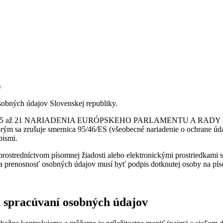
)
sobných údajov Slovenskej republiky.
nkoch 15 až 21 NARIADENIA EURÓPSKEHO PARLAMENTU A RADY (EÚ) 2
ým sa zrušuje smernica 95/46/ES (všeobecné nariadenie o ochrane údaj
pismi.
ť prostredníctvom písomnej žiadosti alebo elektronickými prostriedkam
na prenosnosť osobných údajov musí byť podpis dotknutej osoby na pís
 spracúvaní osobných údajov