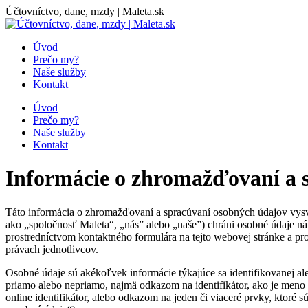
Skip
Účtovníctvo, dane, mzdy | Maleta.sk
to
content
Úvod
Prečo my?
Naše služby
Kontakt
Úvod
Prečo my?
Naše služby
Kontakt
Informácie o zhromažďovaní a 
Táto informácia o zhromažďovaní a spracúvaní osobných údajov vysve
ako „spoločnosť Maleta“, „nás” alebo „naše”) chráni osobné údaje ná
prostredníctvom kontaktného formulára na tejto webovej stránke a pr
právach jednotlivcov.
Osobné údaje sú akékoľvek informácie týkajúce sa identifikovanej ale
priamo alebo nepriamo, najmä odkazom na identifikátor, ako je meno a 
online identifikátor, alebo odkazom na jeden či viaceré prvky, ktoré s