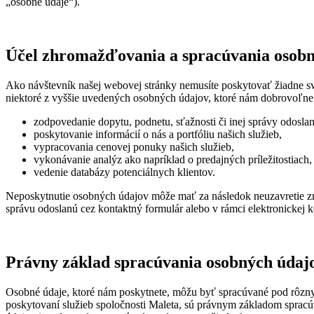
„osobné údaje“).
Účel zhromažďovania a spracúvania osob
Ako návštevník našej webovej stránky nemusíte poskytovať žiadne sv
niektoré z vyššie uvedených osobných údajov, ktoré nám dobrovoľne 
zodpovedanie dopytu, podnetu, sťažnosti či inej správy odosla
poskytovanie informácií o nás a portfóliu našich služieb,
vypracovania cenovej ponuky našich služieb,
vykonávanie analýz ako napríklad o predajných príležitostiach,
vedenie databázy potenciálnych klientov.
Neposkytnutie osobných údajov môže mať za následok neuzavretie zm
správu odoslanú cez kontaktný formulár alebo v rámci elektronickej 
Právny základ spracúvania osobných údaj
Osobné údaje, ktoré nám poskytnete, môžu byť spracúvané pod rôzn
poskytovaní služieb spoločnosti Maleta, sú právnym základom sprac