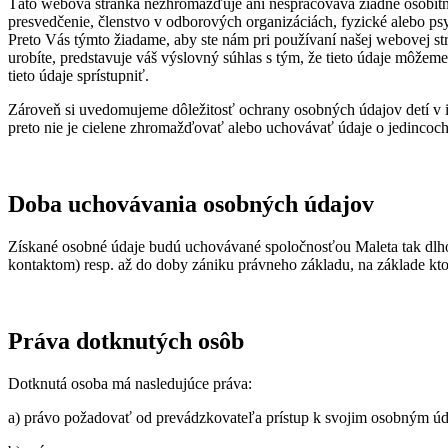
Táto webová stránka nezhromažďuje ani nespracováva žiadne osobitné 
presvedčenie, členstvo v odborových organizáciách, fyzické alebo psyc
Preto Vás týmto žiadame, aby ste nám pri používaní našej webovej str
urobíte, predstavuje váš výslovný súhlas s tým, že tieto údaje môžem
tieto údaje sprístupniť.
Zároveň si uvedomujeme dôležitosť ochrany osobných údajov detí v in
preto nie je cielene zhromažďovať alebo uchovávať údaje o jedincoc
Doba uchovávania osobných údajov
Získané osobné údaje budú uchovávané spoločnosťou Maleta tak dlho
kontaktom) resp. až do doby zániku právneho základu, na základe kto
Práva dotknutých osôb
Dotknutá osoba má nasledujúce práva:
a) právo požadovať od prevádzkovateľa prístup k svojim osobným ú