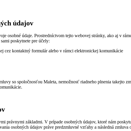
ných údajov
oje osobné údaje. Prostredníctvom tejto webovej stránky, ako aj v r
sami poskytnete pre účely:
nej cez kontaktný formulár alebo v rámci elektronickej komunikácie
luvy so spoločnosťou Maleta, nemožnosť riadneho plnenia takejto zml
komunikácie.
ov
ymi právnymi základmi. V prípade osobných údajov, ktoré nám poskytu
úvania osobných údajov práve predzmluvné vzťahy a následná zmluva o