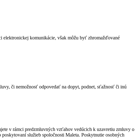
ámci elektronickej komunikácie, však môžu byť zhromažďované
uvy, či nemožnosť odpovedať na dopyt, podnet, sťažnosť či inú
jete v rámci predzmluvných vzťahov vedúcich k uzavretiu zmluvy o
 poskytovaní služieb spoločnosti Maleta. Poskytnutie osobných